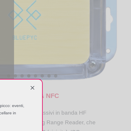
o
o
n
e
D
w
D
0
d Antenne HF & NFC
i
picco: eventi,
o
er ed antenne
passivi in banda HF
cellare in
moduli OEM ai Long Range Reader, che