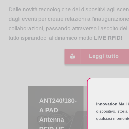
Dalle novità tecnologiche dei dispositivi agli scena
dagli eventi per creare relazioni all’inaugurazione
collaborazioni, passando attraverso l’ascolto dei m
tutto ispirandoci al dinamico motto
LIVE RFID!
Leggi tutto
RED.PR70
PAD74-U
ANTS240/180-
ANT240/180-
CPR.70-
ISC.LR5400-
RED.MR74-
ISC.ANT1710/690
Innovation Mail
è
& MR70 –
Antenna
A PAD
A PAD
CUSB –
A Long
U RFID HF
– Crystal
dispositivo, storia
RFID
Reader
Shielded
Antenna
Modulo
Range
Multi-ISO
Gate RFID
qualsiasi moment