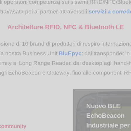
gli operatori: competenza sui sistemi RFID/NFC/Blueto
ravasata poi ai partner attraverso i
servizi a corred
Architetture RFID, NFC & Bluetooth LE
sione di 10 brand di produttori di respiro internaziona
alla nostra Business Unit
BluEpyc
: dai transponder in
oximity ai Long Range Reader, dai desktop agli hand-h
on agli EchoBeacon e Gateway, fino alle componenti 
Nuovo RFID
RFID e BLE
Nuovo Reader
Nuovo BLE
Nuovo Smart
Nuovo Long
Nuova serie
Nuovo
Mid Range
per la logistica
RFID di
EchoBeacon
Gateway
Range Reader
RedWave di
palmare RFID:
Reader MR103
efficiente:
prossimità
Industriale per
Cloud per
RFID
dispositivi
più potente
a community