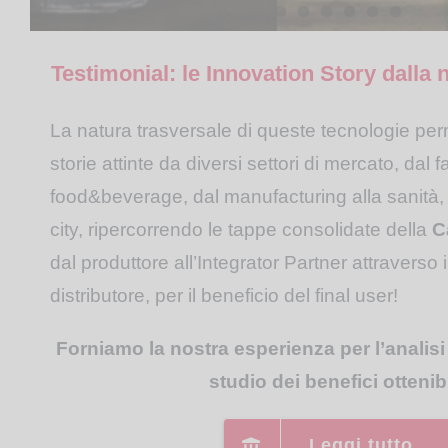
anche i testimonial end-
studio di fattibilità,
caso specifico e la
disposizione dei
in banda sia HF che
history, ed i corsi di
user, iniziative
quando il team tecnico
relativa configurazione,
Channel Partner per far
UHF, partendo dalla
formazione executive
redazionali con i media
scende in campo...
progettando anche
toccare con mano ai
semplice label cartacea
Testimonial: le Innovation Story dalla
on demand...
professionali...
dispositivi ad hoc...
loro clienti l’RFID in
attraverso varie fasi di
action attraverso demo
accoppiamento e
La natura trasversale di queste tecnologie per
e simulazioni...
unificazione con l’inlay
storie attinte da diversi settori di mercato, dal f
RFID...
food&beverage, dal manufacturing alla sanità, 
city, ripercorrendo le tappe consolidate della
C
dal produttore all’Integrator Partner attraverso 
distributore, per il beneficio del final user!
Forniamo la nostra esperienza per l’analisi 
studio dei benefici ottenibi
Leggi tutto